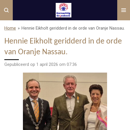
Ga
direct
naar
de
Home
»
Hennie Eikholt geridderd in de orde van Oranje Nassau.
hoofdinhoud
Hennie Eikholt geridderd in de orde
van Oranje Nassau.
Gepubliceerd op 1 april 2026 om 07:36