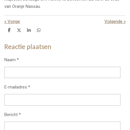
van Oranje Nassau.
«
Vorige
Volgende
»
D
D
S
D
e
e
h
e
l
e
a
l
e
l
r
e
Reactie plaatsen
n
e
n
Naam *
E-mailadres *
Bericht *