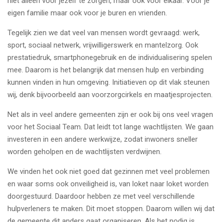
niet alleen voor jezelf te zorgen, maar ook voor elkaar. Voor je
eigen familie maar ook voor je buren en vrienden.
Tegelijk zien we dat veel van mensen wordt gevraagd: werk,
sport, sociaal netwerk, vrijwilligerswerk en mantelzorg. Ook
prestatiedruk, smartphonegebruik en de individualisering spelen
mee. Daarom is het belangrijk dat mensen hulp en verbinding
kunnen vinden in hun omgeving. Initiatieven op dit vlak steunen
wij, denk bijvoorbeeld aan voorzorgcirkels en maatjesprojecten.
Net als in veel andere gemeenten zijn er ook bij ons veel vragen
voor het Sociaal Team. Dat leidt tot lange wachtlijsten. We gaan
investeren in een andere werkwijze, zodat inwoners sneller
worden geholpen en de wachtlijsten verdwijnen.
We vinden het ook niet goed dat gezinnen met veel problemen
en waar soms ook onveiligheid is, van loket naar loket worden
doorgestuurd. Daardoor hebben ze met veel verschillende
hulpverleners te maken. Dit moet stoppen. Daarom willen wij dat
de gemeente dit anders gaat organiseren. Als het nodig is,