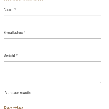
n
e
n
Naam *
E-mailadres *
Bericht *
Verstuur reactie
Reacties