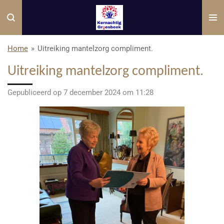
Ga
direct
naar
de
Home
»
Uitreiking mantelzorg compliment.
hoofdinhoud
Uitreiking mantelzorg compliment.
Gepubliceerd op 7 december 2024 om 11:28