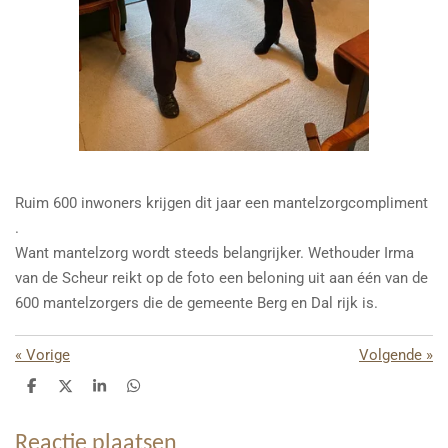
Ruim 600 inwoners krijgen dit jaar een mantelzorgcompliment
.
Want mantelzorg wordt steeds belangrijker. Wethouder Irma
van de Scheur reikt op de foto een beloning uit aan één van de
600 mantelzorgers die de gemeente Berg en Dal rijk is.
«
Vorige
Volgende
»
D
D
S
D
e
e
h
e
l
e
a
l
e
l
r
e
Reactie plaatsen